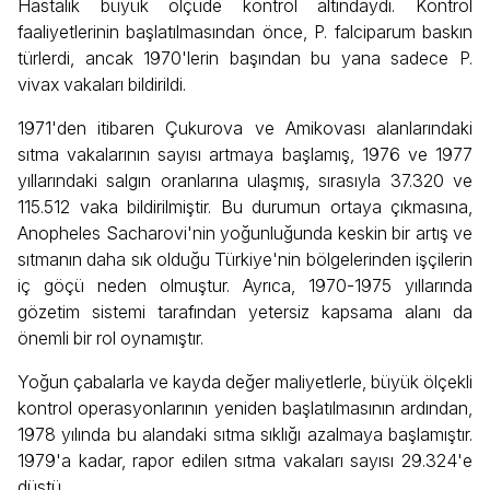
Hastalık büyük ölçüde kontrol altındaydı. Kontrol
faaliyetlerinin başlatılmasından önce, P. falciparum baskın
türlerdi, ancak 1970'lerin başından bu yana sadece P.
vivax vakaları bildirildi.
1971'den itibaren Çukurova ve Amikovası alanlarındaki
sıtma vakalarının sayısı artmaya başlamış, 1976 ve 1977
yıllarındaki salgın oranlarına ulaşmış, sırasıyla 37.320 ve
115.512 vaka bildirilmiştir. Bu durumun ortaya çıkmasına,
Anopheles Sacharovi'nin yoğunluğunda keskin bir artış ve
sıtmanın daha sık olduğu Türkiye'nin bölgelerinden işçilerin
iç göçü neden olmuştur. Ayrıca, 1970-1975 yıllarında
gözetim sistemi tarafından yetersiz kapsama alanı da
önemli bir rol oynamıştır.
Yoğun çabalarla ve kayda değer maliyetlerle, büyük ölçekli
kontrol operasyonlarının yeniden başlatılmasının ardından,
1978 yılında bu alandaki sıtma sıklığı azalmaya başlamıştır.
1979'a kadar, rapor edilen sıtma vakaları sayısı 29.324'e
düştü.