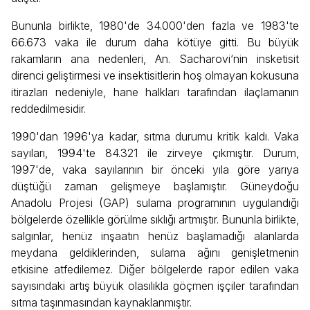
Bununla birlikte, 1980'de 34.000'den fazla ve 1983'te
66.673 vaka ile durum daha kötüye gitti. Bu büyük
rakamların ana nedenleri, An. Sacharovi‘nin insketisit
direnci geliştirmesi ve insektisitlerin hoş olmayan kokusuna
itirazları nedeniyle, hane halkları tarafından ilaçlamanın
reddedilmesidir.
1990'dan 1996'ya kadar, sıtma durumu kritik kaldı. Vaka
sayıları, 1994'te 84.321 ile zirveye çıkmıştır. Durum,
1997'de, vaka sayılarının bir önceki yıla göre yarıya
düştüğü zaman gelişmeye başlamıştır. Güneydoğu
Anadolu Projesi (GAP) sulama programının uygulandığı
bölgelerde özellikle görülme sıklığı artmıştır. Bununla birlikte,
salgınlar, henüz inşaatın henüz başlamadığı alanlarda
meydana geldiklerinden, sulama ağını genişletmenin
etkisine atfedilemez. Diğer bölgelerde rapor edilen vaka
sayısındaki artış büyük olasılıkla göçmen işçiler tarafından
sıtma taşınmasından kaynaklanmıştır.